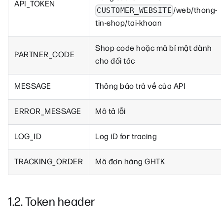
API_TOKEN
/web/thong-
CUSTOMER_WEBSITE
tin-shop/tai-khoan
Shop code hoặc mã bí mật dành
PARTNER_CODE
cho đối tác
MESSAGE
Thông báo trả về của API
ERROR_MESSAGE
Mô tả lỗi
LOG_ID
Log iD for tracing
TRACKING_ORDER
Mã đơn hàng GHTK
1.2. Token header