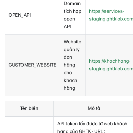
Domain
tích hợp
https://services-
OPEN_API
open
staging.ghtklab.co
API
Website
quản lý
đơn
https://khachhang-
CUSTOMER_WEBSITE
hàng
staging.ghtklab.co
cho
khách
hàng
Tên biến
Mô tả
API token lấy được từ web khách
hàng của GHTK - URL :