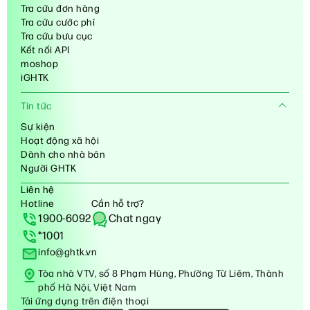
Tra cứu đơn hàng
Tra cứu cước phí
Tra cứu bưu cục
Kết nối API
moshop
iGHTK
Tin tức
Sự kiện
Hoạt động xã hội
Dành cho nhà bán
Người GHTK
Liên hệ
Hotline
Cần hỗ trợ?
1900-6092
Chat ngay
*1001
info@ghtk.vn
Tòa nhà VTV, số 8 Phạm Hùng, Phường Từ Liêm, Thành
phố Hà Nội, Việt Nam
Tải ứng dụng trên điện thoại