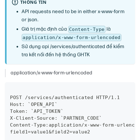
THÔNG TIN
API requests need to be in either x-www-form
or json.
Giá trị mặc định của
là
Content-Type
application/x-www-form-urlencoded
Sử dụng api /services/authenticated để kiểm
tra kết nối đến hệ thống GHTK
application/x-www-form-urlencoded
POST /services/authenticated HTTP/1.1
Host: `OPEN_API`
Token: `API_TOKEN`
X-Client-Source: `PARTNER_CODE`
Content-Type:application/x-www-form-urlenco
field1=value1&field2=value2