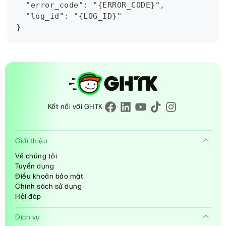
  "error_code": "{ERROR_CODE}",
  "log_id": "{LOG_ID}"
}
Kết nối với GHTK
Giới thiệu
Về chúng tôi
Tuyển dụng
Điều khoản bảo mật
Chính sách sử dụng
Hỏi đáp
Dịch vụ