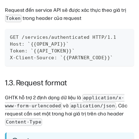
Request đến service API sẽ được xác thực theo giá trị
trong header của request
Token
GET /services/authenticated HTTP/1.1
Host: `{{OPEN_API}}`
Token: `{{API_TOKEN}}`
X-Client-Source: `{{PARTNER_CODE}}`
1.3. Request format
GHTK hỗ trợ 2 định dạng dữ liệu là
application/x-
và
. Các
www-form-urlencoded
aplication/json
request cần set một trong hai giá trị trên cho header
Content-Type