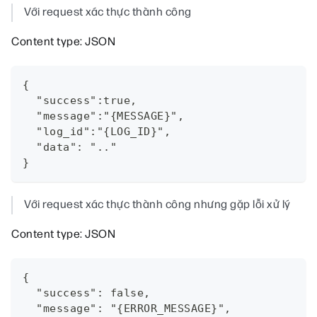
Với request xác thực thành công
Content type: JSON
{
  "success":true,
  "message":"{MESSAGE}",
  "log_id":"{LOG_ID}",
  "data": ".."
}
Với request xác thực thành công nhưng gặp lỗi xử lý
Content type: JSON
{
  "success": false,
  "message": "{ERROR_MESSAGE}",