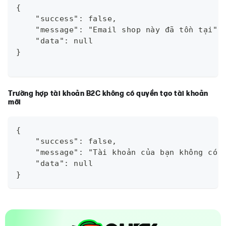
{
    "success": false,
    "message": "Email shop này đã tồn tại",
    "data": null
}
Trường hợp tài khoản B2C không có quyền tạo tài khoản
mới
{
    "success": false,
    "message": "Tài khoản của bạn không có 
    "data": null
}