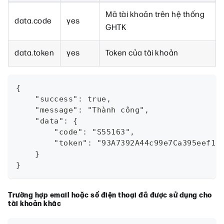
Mã tài khoản trên hệ thống
data.code
yes
GHTK
data.token
yes
Token của tài khoản
{
    "success": true,
    "message": "Thành công",
    "data": {
        "code": "S55163",
        "token": "93A7392A44c99e7Ca395eef13
    }
}
Trường hợp email hoặc số điện thoại đã được sử dụng cho
tài khoản khác