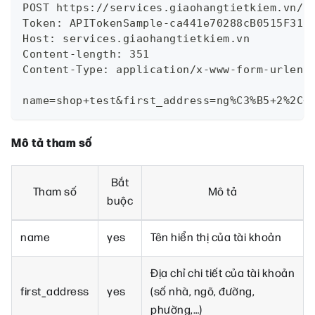
POST https://services.giaohangtietkiem.vn/s
Token: APITokenSample-ca441e70288cB0515F310
Host: services.giaohangtietkiem.vn
Content-length: 351
Content-Type: application/x-www-form-urlenc
name=shop+test&first_address=ng%C3%B5+2%2C+
Mô tả tham số
Bắt
Tham số
Mô tả
buộc
name
yes
Tên hiển thị của tài khoản
Địa chỉ chi tiết của tài khoản
first_address
yes
(số nhà, ngõ, đường,
phường,…)