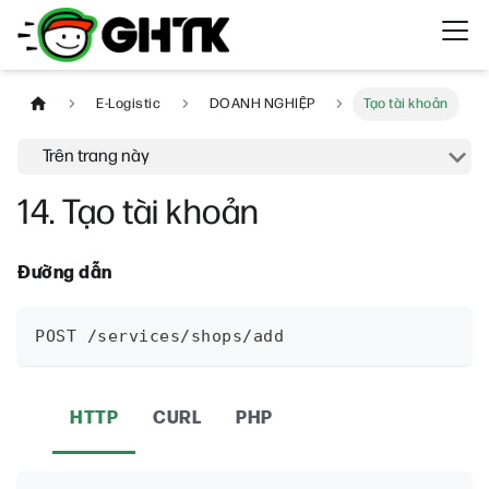
E-Logistic
DOANH NGHIỆP
Tạo tài khoản
Trên trang này
14. Tạo tài khoản
Đường dẫn
POST /services/shops/add
HTTP
CURL
PHP